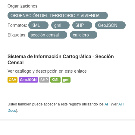
Organizaciones:
ORDENACIÓN DEL TERRITORIO Y VIVIENDA
Formatos:
KML
gml
SHP
GeoJSON
Etiquetas:
sección censal
callejero
Sistema de Información Cartográfica - Sección
Censal
Ver catálogo y descripción en este enlace
CSV
GeoJSON
SHP
KML
gml
Usted también puede acceder a este registro utilizando los
API
(ver
API
Docs
).