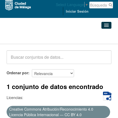
Select Language
▼
Iniciar Sesión
Conjuntos de datos
Conjuntos de datos
Organizaciones
Grupos
Ordenar por
Acerca de
1 conjunto de datos encontrado
Licencias:
Creative Commons Atribución/Reconocimiento 4.0
Licencia Pública Internacional — CC BY 4.0