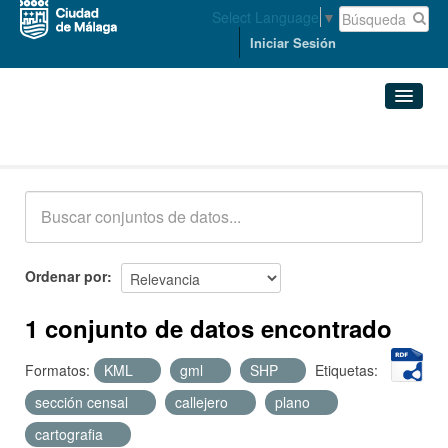
Select Language
▼
Iniciar Sesión
Conjuntos de datos
Conjuntos de datos
Organizaciones
Grupos
Ordenar por
Acerca de
1 conjunto de datos encontrado
Formatos:
KML
gml
SHP
Etiquetas:
sección censal
callejero
plano
cartografia