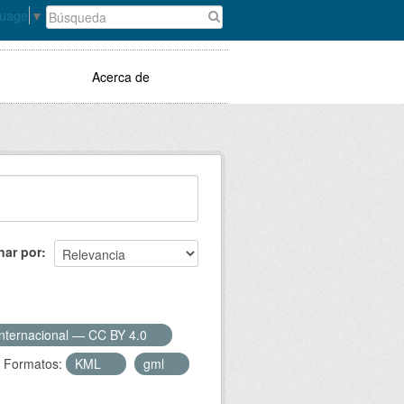
guage
▼
Acerca de
nar por
Internacional — CC BY 4.0
Formatos:
KML
gml