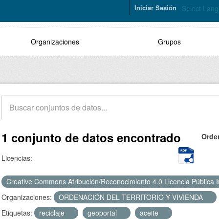
Iniciar Sesión
Select Lan
Organizaciones
Grupos
1 conjunto de datos encontrado
Orde
Licencias:
Creative Commons Atribución/Reconocimiento 4.0 Licencia Pública 
Organizaciones:
ORDENACIÓN DEL TERRITORIO Y VIVIENDA
Etiquetas:
reciclaje
geoportal
aceite