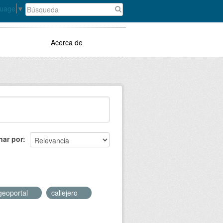
guage
▼
Acerca de
nar por
geoportal
callejero