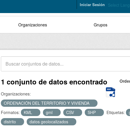
Iniciar Sesión
Select Lan
Organizaciones
Grupos
1 conjunto de datos encontrado
Orde
Organizaciones:
ORDENACIÓN DEL TERRITORIO Y VIVIENDA
Formatos:
KML
gml
CSV
SHP
Etiquetas:
distrito
datos geolocalizados