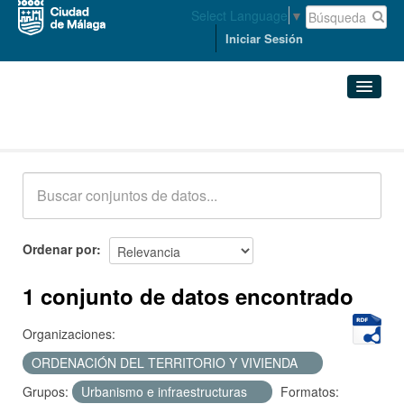
Select Language
▼
Iniciar Sesión
Conjuntos de datos
Conjuntos de datos
Organizaciones
Grupos
Ordenar por
Acerca de
1 conjunto de datos encontrado
Organizaciones:
ORDENACIÓN DEL TERRITORIO Y VIVIENDA
Grupos:
Urbanismo e infraestructuras
Formatos: