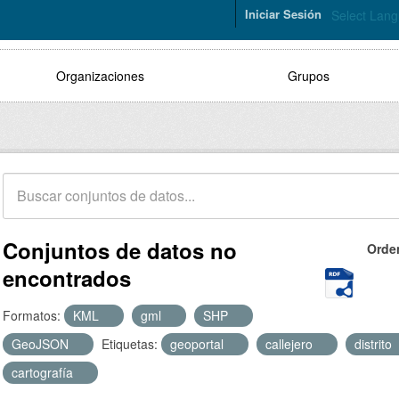
Iniciar Sesión
Select Lan
Organizaciones
Grupos
Conjuntos de datos no
Orde
encontrados
Formatos:
KML
gml
SHP
GeoJSON
Etiquetas:
geoportal
callejero
distrito
cartografía