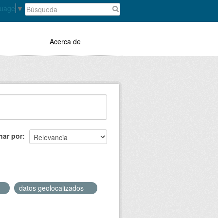
guage
▼
Acerca de
nar por
datos geolocalizados