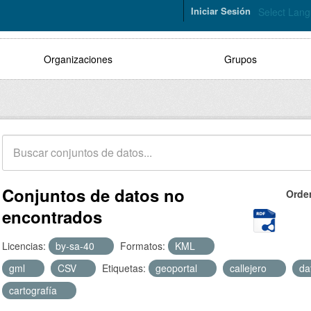
Iniciar Sesión
Select Lan
Organizaciones
Grupos
Conjuntos de datos no
Orde
encontrados
Licencias:
by-sa-40
Formatos:
KML
gml
CSV
Etiquetas:
geoportal
callejero
da
cartografía