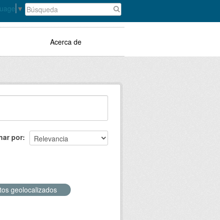
guage
▼
Acerca de
nar por
tos geolocalizados