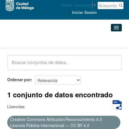
Select Language
▼
Iniciar Sesión
Conjuntos de datos
Conjuntos de datos
Organizaciones
Grupos
Ordenar por
Acerca de
1 conjunto de datos encontrado
Licencias:
Creative Commons Atribución/Reconocimiento 4.0
Licencia Pública Internacional — CC BY 4.0