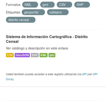
Formatos:
KML
gml
CSV
SHP
Etiquetas:
geoportal
callejero
distrito censal
Sistema de Información Cartográfica - Distrito
Censal
Ver catálogo y descripción en este enlace
CSV
GeoJSON
SHP
KML
gml
Usted también puede acceder a este registro utilizando los
API
(ver
API
Docs
).