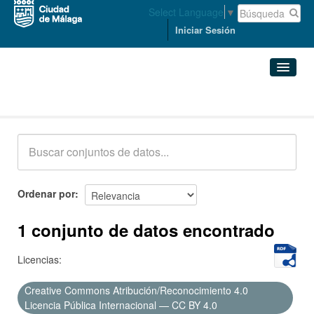
Select Language
▼
Iniciar Sesión
Conjuntos de datos
Conjuntos de datos
Organizaciones
Grupos
Ordenar por
Acerca de
1 conjunto de datos encontrado
Licencias:
Creative Commons Atribución/Reconocimiento 4.0
Licencia Pública Internacional — CC BY 4.0