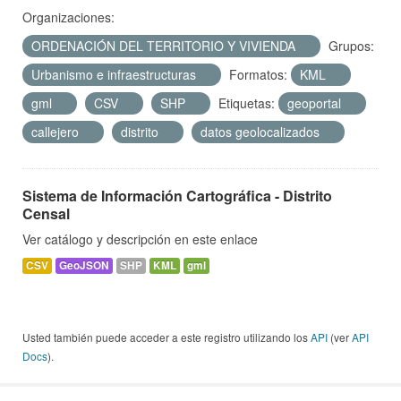
Organizaciones:
ORDENACIÓN DEL TERRITORIO Y VIVIENDA
Grupos:
Urbanismo e infraestructuras
Formatos:
KML
gml
CSV
SHP
Etiquetas:
geoportal
callejero
distrito
datos geolocalizados
Sistema de Información Cartográfica - Distrito
Censal
Ver catálogo y descripción en este enlace
CSV
GeoJSON
SHP
KML
gml
Usted también puede acceder a este registro utilizando los
API
(ver
API
Docs
).