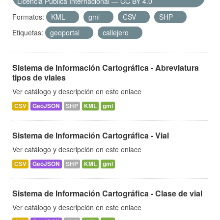
Licencia Pública Internacional — CC BY 4.0
Formatos:
KML
gml
CSV
SHP
Etiquetas:
geoportal
callejero
Sistema de Información Cartográfica - Abreviatura
tipos de viales
Ver catálogo y descripción en este enlace
CSV
GeoJSON
SHP
KML
gml
Sistema de Información Cartográfica - Vial
Ver catálogo y descripción en este enlace
CSV
GeoJSON
SHP
KML
gml
Sistema de Información Cartográfica - Clase de vial
Ver catálogo y descripción en este enlace