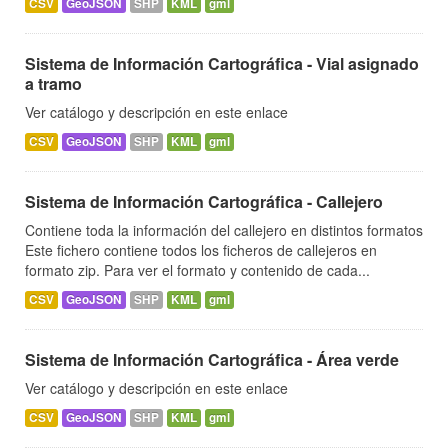
CSV
GeoJSON
SHP
KML
gml
Sistema de Información Cartográfica - Vial asignado
a tramo
Ver catálogo y descripción en este enlace
CSV
GeoJSON
SHP
KML
gml
Sistema de Información Cartográfica - Callejero
Contiene toda la información del callejero en distintos formatos
Este fichero contiene todos los ficheros de callejeros en
formato zip. Para ver el formato y contenido de cada...
CSV
GeoJSON
SHP
KML
gml
Sistema de Información Cartográfica - Área verde
Ver catálogo y descripción en este enlace
CSV
GeoJSON
SHP
KML
gml