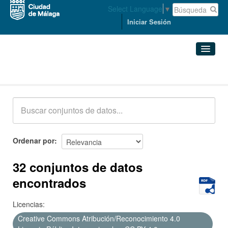
Select Language
▼
Iniciar Sesión
Conjuntos de datos
Conjuntos de datos
Organizaciones
Grupos
Ordenar por
Acerca de
32 conjuntos de datos
encontrados
Licencias:
Creative Commons Atribución/Reconocimiento 4.0