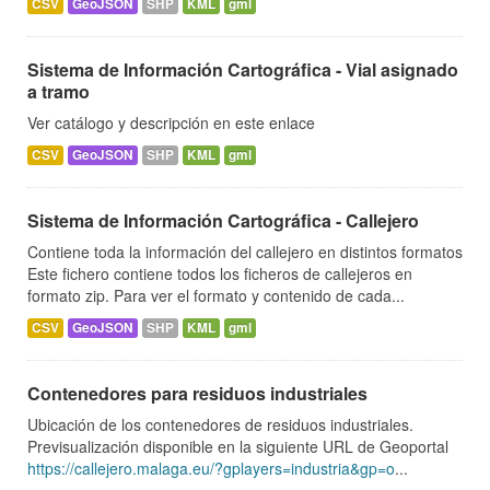
CSV
GeoJSON
SHP
KML
gml
Sistema de Información Cartográfica - Vial asignado
a tramo
Ver catálogo y descripción en este enlace
CSV
GeoJSON
SHP
KML
gml
Sistema de Información Cartográfica - Callejero
Contiene toda la información del callejero en distintos formatos
Este fichero contiene todos los ficheros de callejeros en
formato zip. Para ver el formato y contenido de cada...
CSV
GeoJSON
SHP
KML
gml
Contenedores para residuos industriales
Ubicación de los contenedores de residuos industriales.
Previsualización disponible en la siguiente URL de Geoportal
https://callejero.malaga.eu/?gplayers=industria&gp=o
...