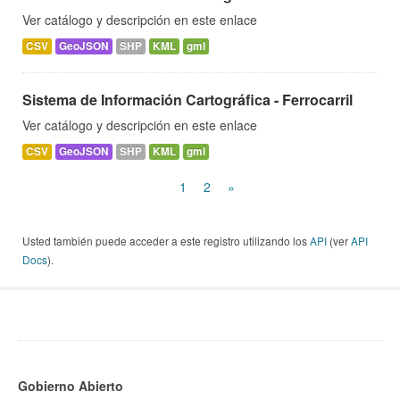
Ver catálogo y descripción en este enlace
CSV
GeoJSON
SHP
KML
gml
Sistema de Información Cartográfica - Ferrocarril
Ver catálogo y descripción en este enlace
CSV
GeoJSON
SHP
KML
gml
1
2
»
Usted también puede acceder a este registro utilizando los
API
(ver
API
Docs
).
Gobierno Abierto