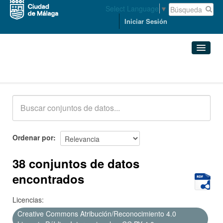
Select Language
▼
Iniciar Sesión
Conjuntos de datos
Conjuntos de datos
Organizaciones
Grupos
Ordenar por
Acerca de
38 conjuntos de datos
encontrados
Licencias:
Creative Commons Atribución/Reconocimiento 4.0