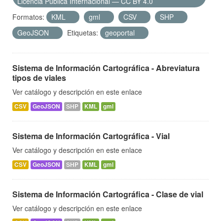
Licencia Pública Internacional — CC BY 4.0
Formatos:
KML
gml
CSV
SHP
GeoJSON
Etiquetas:
geoportal
Sistema de Información Cartográfica - Abreviatura
tipos de viales
Ver catálogo y descripción en este enlace
CSV
GeoJSON
SHP
KML
gml
Sistema de Información Cartográfica - Vial
Ver catálogo y descripción en este enlace
CSV
GeoJSON
SHP
KML
gml
Sistema de Información Cartográfica - Clase de vial
Ver catálogo y descripción en este enlace