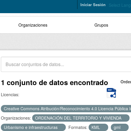
Iniciar Sesión
Select Lan
Organizaciones
Grupos
1 conjunto de datos encontrado
Orde
Licencias:
Creative Commons Atribución/Reconocimiento 4.0 Licencia Pública 
Organizaciones:
ORDENACIÓN DEL TERRITORIO Y VIVIENDA
Urbanismo e infraestructuras
Formatos:
KML
gml