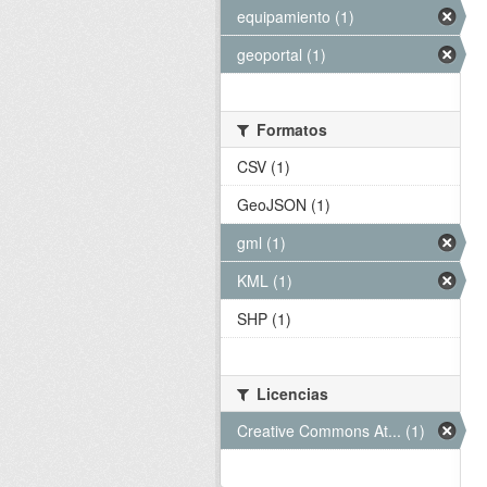
equipamiento (1)
geoportal (1)
Formatos
CSV (1)
GeoJSON (1)
gml (1)
KML (1)
SHP (1)
Licencias
Creative Commons At... (1)