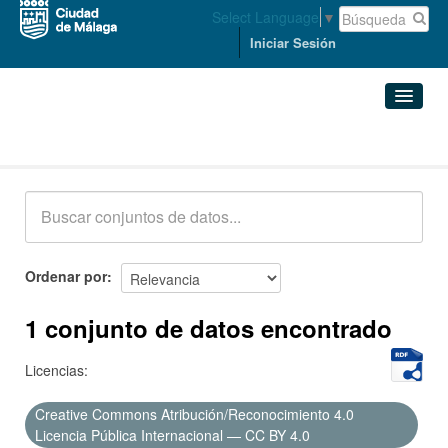
Select Language
▼
Iniciar Sesión
Conjuntos de datos
Conjuntos de datos
Organizaciones
Grupos
Ordenar por
Acerca de
1 conjunto de datos encontrado
Licencias:
Creative Commons Atribución/Reconocimiento 4.0
Licencia Pública Internacional — CC BY 4.0