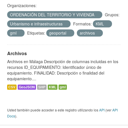
Organizaciones:
ORDENACIÓN DEL TERRITORIO Y VIVIENDA
Grupos:
Urbanismo e infraestructuras
Formatos:
KML
gml
Etiquetas:
geoportal
archivos
Archivos
Archivos en Málaga Descripción de columnas incluidas en los
recursos ID_EQUIPAMIENTO: Identificador único de
equipamiento. FINALIDAD: Descripción o finalidad del
equipamiento....
CSV
GeoJSON
SHP
KML
gml
Usted también puede acceder a este registro utilizando los
API
(ver
API
Docs
).