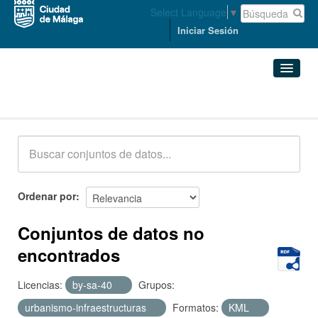
Select Language
▼
Iniciar Sesión
Conjuntos de datos
Conjuntos de datos
Organizaciones
Grupos
Ordenar por
Acerca de
Conjuntos de datos no
encontrados
Licencias:
by-sa-40
Grupos:
urbanismo-infraestructuras
Formatos:
KML