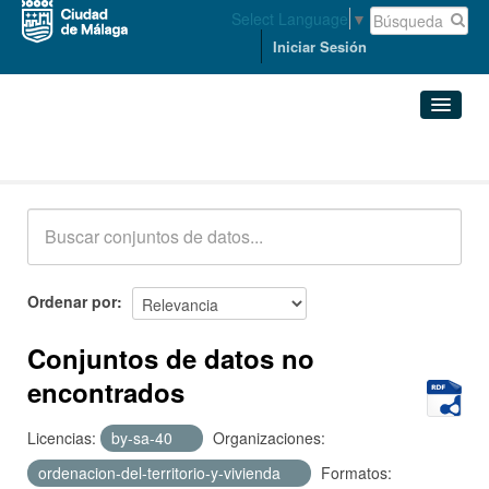
Select Language
▼
Iniciar Sesión
Conjuntos de datos
Conjuntos de datos
Organizaciones
Grupos
Ordenar por
Acerca de
Conjuntos de datos no
encontrados
Licencias:
by-sa-40
Organizaciones:
ordenacion-del-territorio-y-vivienda
Formatos: