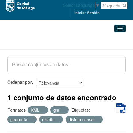
Select Language
▼
Iniciar Sesión
Conjuntos de datos
Conjuntos de datos
Organizaciones
Grupos
Ordenar por
Acerca de
1 conjunto de datos encontrado
Formatos:
KML
gml
Etiquetas:
geoportal
distrito
distrito censal