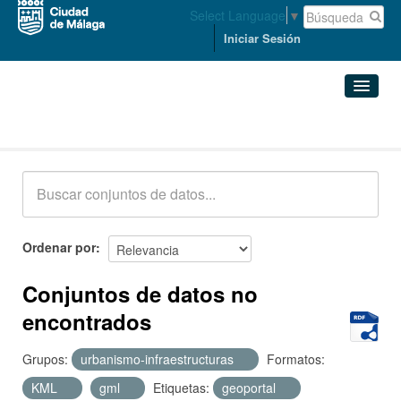
Select Language
▼
Iniciar Sesión
Conjuntos de datos
Conjuntos de datos
Organizaciones
Grupos
Ordenar por
Acerca de
Conjuntos de datos no
encontrados
Grupos:
urbanismo-infraestructuras
Formatos:
KML
gml
Etiquetas:
geoportal