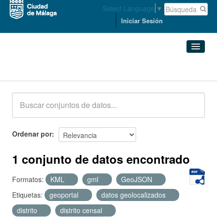
Select Language
▼
Iniciar Sesión
Conjuntos de datos
Conjuntos de datos
Organizaciones
Grupos
Ordenar por
Acerca de
1 conjunto de datos encontrado
Formatos:
KML
gml
GeoJSON
Etiquetas:
geoportal
datos geolocalizados
distrito
distrito censal