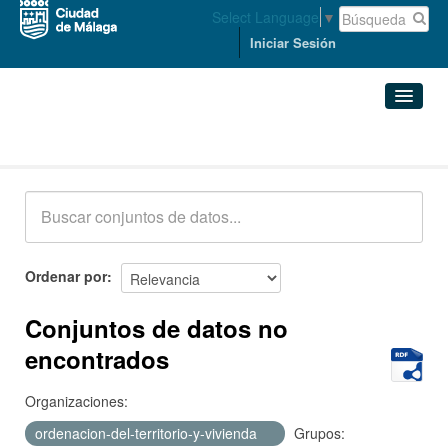
Select Language
▼
Iniciar Sesión
Conjuntos de datos
Conjuntos de datos
Organizaciones
Grupos
Ordenar por
Acerca de
Conjuntos de datos no
encontrados
Organizaciones:
ordenacion-del-territorio-y-vivienda
Grupos: