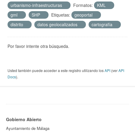
urbanismo-infraestructuras
Formatos:
KML
gml
SHP
Etiquetas:
geoportal
distrito
datos geolocalizados
cartografía
Por favor intente otra búsqueda.
Usted también puede acceder a este registro utilizando los
API
(ver
API
Docs
).
Gobierno Abierto
Ayuntamiento de Málaga