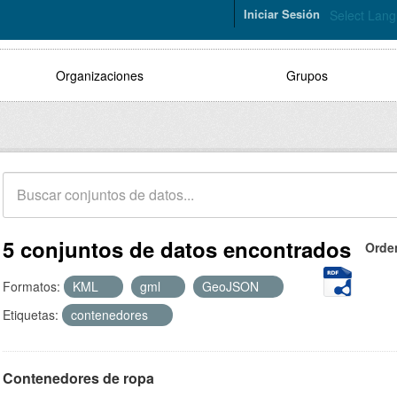
Iniciar Sesión
Select Lan
Organizaciones
Grupos
5 conjuntos de datos encontrados
Orde
Formatos:
KML
gml
GeoJSON
Etiquetas:
contenedores
Contenedores de ropa