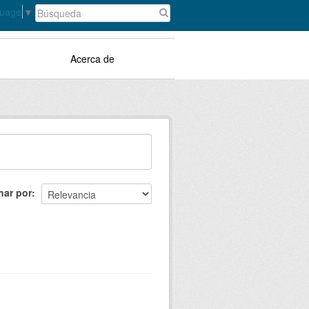
guage
▼
Acerca de
nar por