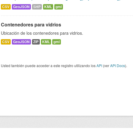
CSV
GeoJSON
SHP
KML
gml
Contenedores para vidrios
Ubicación de los contenedores para vidrios.
CSV
GeoJSON
ZIP
KML
gml
Usted también puede acceder a este registro utilizando los
API
(ver
API Docs
).