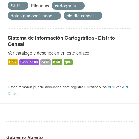
SHP
Etiquetas:
cartografia
datos geolocalizados
distrito censal
Sistema de Información Cartográfica - Distrito
Censal
Ver catálogo y descripción en este enlace
CSV
GeoJSON
SHP
KML
gml
Usted también puede acceder a este registro utilizando los
API
(ver
API
Docs
).
Gobierno Abierto