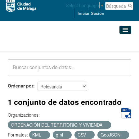
Select Language
▼
Iniciar Sesión
Conjuntos de datos
Conjuntos de datos
Organizaciones
Grupos
Ordenar por
Acerca de
1 conjunto de datos encontrado
Organizaciones:
ORDENACIÓN DEL TERRITORIO Y VIVIENDA
Formatos:
KML
gml
CSV
GeoJSON