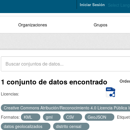
Iniciar Sesión
Select Lan
Organizaciones
Grupos
1 conjunto de datos encontrado
Orde
Licencias:
Creative Commons Atribución/Reconocimiento 4.0 Licencia Pública 
Formatos:
KML
gml
CSV
GeoJSON
Etiquet
datos geolocalizados
distrito censal