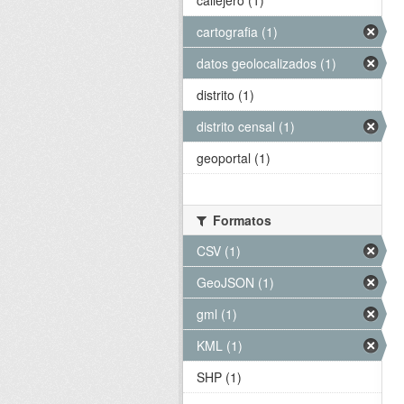
callejero (1)
cartografia (1)
datos geolocalizados (1)
distrito (1)
distrito censal (1)
geoportal (1)
Formatos
CSV (1)
GeoJSON (1)
gml (1)
KML (1)
SHP (1)