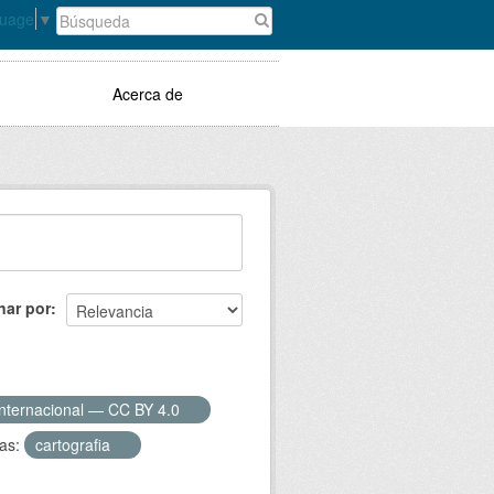
guage
▼
Acerca de
nar por
Internacional — CC BY 4.0
as:
cartografia