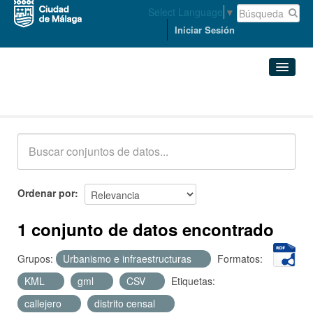
Select Language
▼
Iniciar Sesión
Conjuntos de datos
Conjuntos de datos
Organizaciones
Grupos
Ordenar por
Acerca de
1 conjunto de datos encontrado
Grupos:
Urbanismo e infraestructuras
Formatos:
KML
gml
CSV
Etiquetas:
callejero
distrito censal