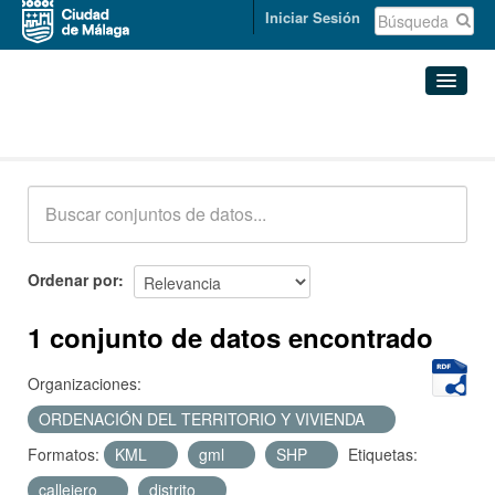
Iniciar Sesión
Conjuntos de datos
Conjuntos de datos
Organizaciones
Grupos
Ordenar por
Acerca de
1 conjunto de datos encontrado
Organizaciones:
ORDENACIÓN DEL TERRITORIO Y VIVIENDA
Formatos:
KML
gml
SHP
Etiquetas:
callejero
distrito