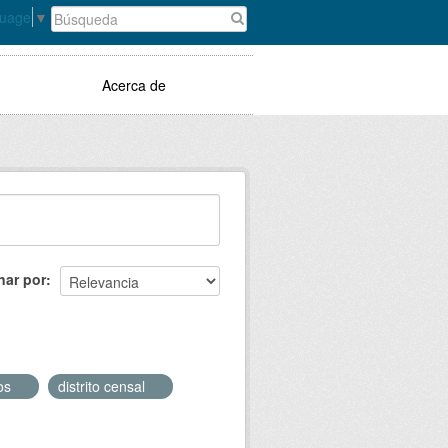
guage
▼
Acerca de
nar por
dos
distrito censal