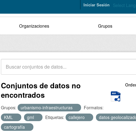
Iniciar Sesión
Select Lan
Organizaciones
Grupos
Conjuntos de datos no
Orde
encontrados
Grupos:
urbanismo-infraestructuras
Formatos:
KML
gml
Etiquetas:
callejero
datos geolocaliza
cartografía