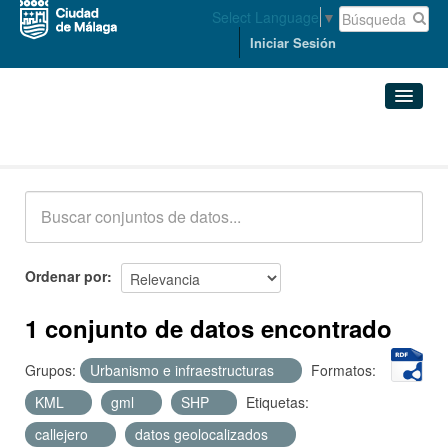
Select Language
▼
Iniciar Sesión
Conjuntos de datos
Conjuntos de datos
Organizaciones
Grupos
Ordenar por
Acerca de
1 conjunto de datos encontrado
Grupos:
Urbanismo e infraestructuras
Formatos:
KML
gml
SHP
Etiquetas:
callejero
datos geolocalizados