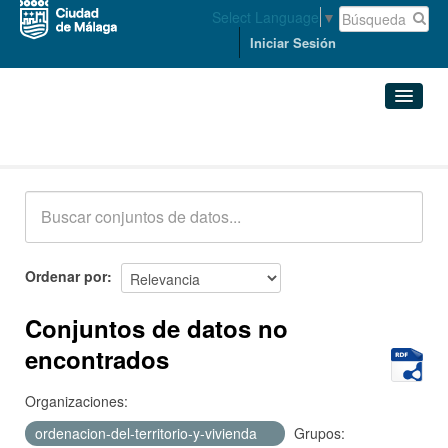
Select Language
▼
Iniciar Sesión
Conjuntos de datos
Conjuntos de datos
Organizaciones
Grupos
Ordenar por
Acerca de
Conjuntos de datos no
encontrados
Organizaciones:
ordenacion-del-territorio-y-vivienda
Grupos: