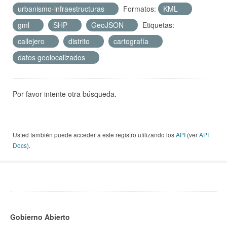
urbanismo-infraestructuras
Formatos:
KML
gml
SHP
GeoJSON
Etiquetas:
callejero
distrito
cartografía
datos geolocalizados
Por favor intente otra búsqueda.
Usted también puede acceder a este registro utilizando los
API
(ver
API
Docs
).
Gobierno Abierto