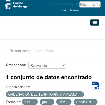
Select Language
▼
Iniciar Sesión
Conjuntos de datos
Conjuntos de datos
Organizaciones
Grupos
Ordenar por
Acerca de
1 conjunto de datos encontrado
Organizaciones:
ORDENACIÓN DEL TERRITORIO Y VIVIENDA
Formatos:
KML
gml
CSV
GeoJSON