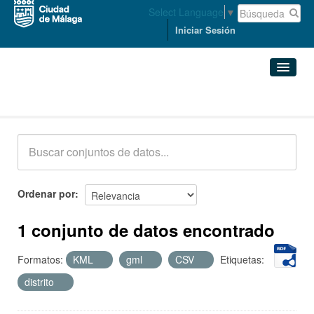
Select Language
▼
Iniciar Sesión
Conjuntos de datos
Conjuntos de datos
Organizaciones
Grupos
Ordenar por
Acerca de
1 conjunto de datos encontrado
Formatos:
KML
gml
CSV
Etiquetas:
distrito