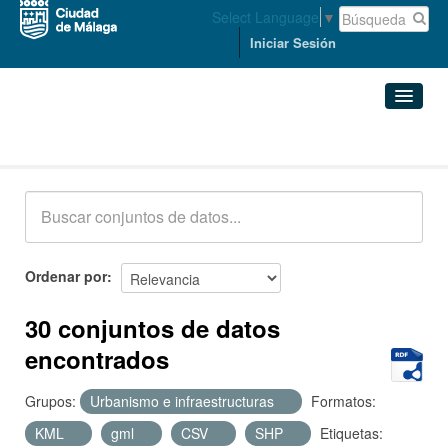
Select Language
▼
Iniciar Sesión
Conjuntos de datos
Conjuntos de datos
Organizaciones
Grupos
Ordenar por
Acerca de
30 conjuntos de datos
encontrados
Grupos:
Urbanismo e infraestructuras
Formatos:
KML
gml
CSV
SHP
Etiquetas: