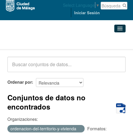
Select Language
▼
Iniciar Sesión
Conjuntos de datos
Conjuntos de datos
Organizaciones
Grupos
Ordenar por
Acerca de
Conjuntos de datos no
encontrados
Organizaciones:
ordenacion-del-territorio-y-vivienda
Formatos: