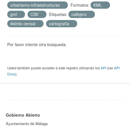
urbanismo-infraestructuras
Formatos:
KML
gml
CSV
Etiquetas:
callejero
distrito censal
cartografía
Por favor intente otra búsqueda.
Usted también puede acceder a este registro utilizando los
API
(ver
API
Docs
).
Gobierno Abierto
Ayuntamiento de Málaga