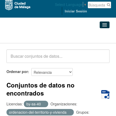
Select Language
▼
Iniciar Sesión
Conjuntos de datos
Conjuntos de datos
Organizaciones
Grupos
Ordenar por
Acerca de
Conjuntos de datos no
encontrados
Licencias:
by-sa-40
Organizaciones:
ordenacion-del-territorio-y-vivienda
Grupos: