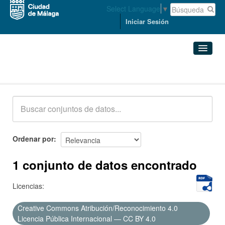
Select Language
▼
Iniciar Sesión
Conjuntos de datos
Conjuntos de datos
Organizaciones
Grupos
Ordenar por
Acerca de
1 conjunto de datos encontrado
Licencias:
Creative Commons Atribución/Reconocimiento 4.0
Licencia Pública Internacional — CC BY 4.0