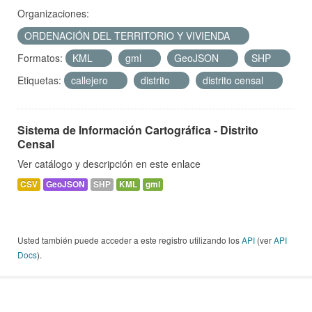
Organizaciones:
ORDENACIÓN DEL TERRITORIO Y VIVIENDA
Formatos:
KML
gml
GeoJSON
SHP
Etiquetas:
callejero
distrito
distrito censal
Sistema de Información Cartográfica - Distrito
Censal
Ver catálogo y descripción en este enlace
CSV
GeoJSON
SHP
KML
gml
Usted también puede acceder a este registro utilizando los
API
(ver
API
Docs
).