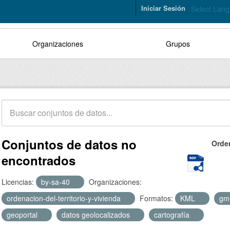
Iniciar Sesión
Select Lan
Organizaciones
Grupos
Conjuntos de datos no
Orde
encontrados
Licencias:
by-sa-40
Organizaciones:
ordenacion-del-territorio-y-vivienda
Formatos:
KML
gm
geoportal
datos geolocalizados
cartografía