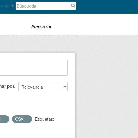
guage
▼
Acerca de
nar por
l
CSV
Etiquetas: