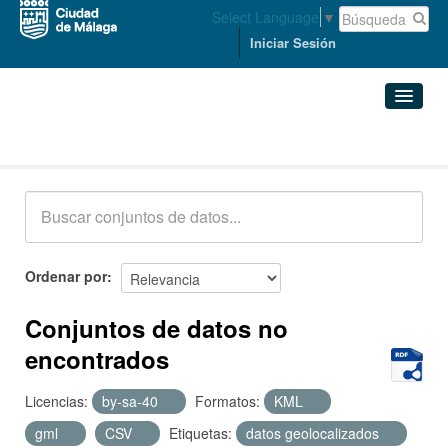
Select Language
▼
Iniciar Sesión
Conjuntos de datos
Conjuntos de datos
Organizaciones
Grupos
Ordenar por
Acerca de
Conjuntos de datos no
encontrados
Licencias:
by-sa-40
Formatos:
KML
gml
CSV
Etiquetas:
datos geolocalizados