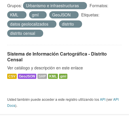
Grupos:
Urbanismo e infraestructuras
Formatos:
KML
gml
GeoJSON
Etiquetas:
datos geolocalizados
distrito
distrito censal
Sistema de Información Cartográfica - Distrito
Censal
Ver catálogo y descripción en este enlace
CSV
GeoJSON
SHP
KML
gml
Usted también puede acceder a este registro utilizando los
API
(ver
API
Docs
).