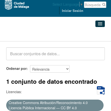
Select Language
▼
Iniciar Sesión
Conjuntos de datos
Conjuntos de datos
Organizaciones
Grupos
Ordenar por
Acerca de
1 conjunto de datos encontrado
Licencias:
Creative Commons Atribución/Reconocimiento 4.0
Licencia Pública Internacional — CC BY 4.0