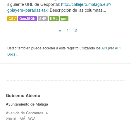
siguiente URL de Geoportal:
http://callejero.malaga.eu/?
gplayers=paradas-taxi
Descripción de las columnas...
CSV
GeoJSON
SHP
KML
gml
«
1
2
Usted también puede acceder a este registro utilizando los
API
(ver
API
Docs
).
Gobierno Abierto
Ayuntamiento de Málaga
Avenida de Cervantes, 4
29016 - MÁLAGA.