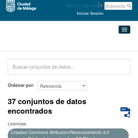
Select Language
▼
Iniciar Sesión
Conjuntos de datos
Conjuntos de datos
Organizaciones
Grupos
Ordenar por
Acerca de
37 conjuntos de datos
encontrados
Licencias:
Creative Commons Atribución/Reconocimiento 4.0