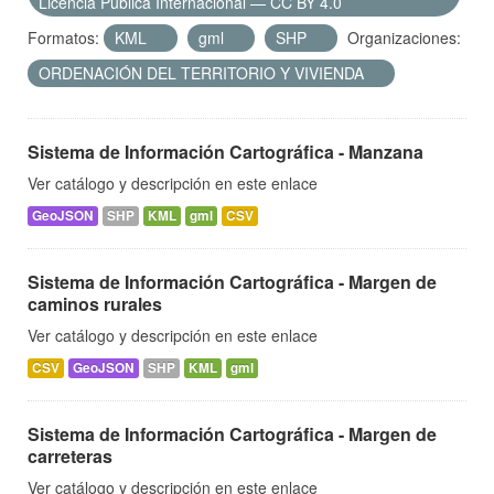
Licencia Pública Internacional — CC BY 4.0
Formatos:
KML
gml
SHP
Organizaciones:
ORDENACIÓN DEL TERRITORIO Y VIVIENDA
Sistema de Información Cartográfica - Manzana
Ver catálogo y descripción en este enlace
GeoJSON
SHP
KML
gml
CSV
Sistema de Información Cartográfica - Margen de
caminos rurales
Ver catálogo y descripción en este enlace
CSV
GeoJSON
SHP
KML
gml
Sistema de Información Cartográfica - Margen de
carreteras
Ver catálogo y descripción en este enlace