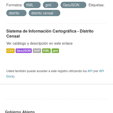
Formatos:
KML
gml
GeoJSON
Etiquetas:
distrito
distrito censal
Sistema de Información Cartográfica - Distrito
Censal
Ver catálogo y descripción en este enlace
CSV
GeoJSON
SHP
KML
gml
Usted también puede acceder a este registro utilizando los
API
(ver
API
Docs
).
Gobierno Abierto