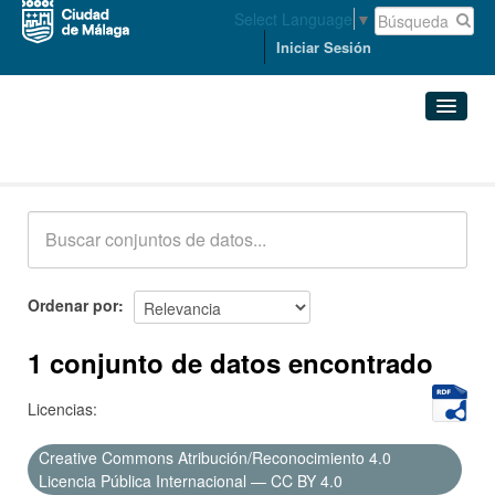
Select Language
▼
Iniciar Sesión
Conjuntos de datos
Conjuntos de datos
Organizaciones
Grupos
Ordenar por
Acerca de
1 conjunto de datos encontrado
Licencias:
Creative Commons Atribución/Reconocimiento 4.0
Licencia Pública Internacional — CC BY 4.0