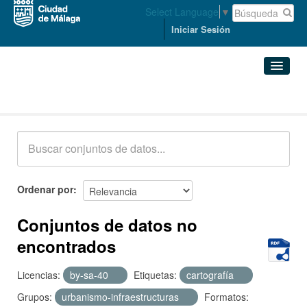
Select Language
▼
Iniciar Sesión
Conjuntos de datos
Conjuntos de datos
Organizaciones
Grupos
Ordenar por
Acerca de
Conjuntos de datos no
encontrados
Licencias:
by-sa-40
Etiquetas:
cartografía
Grupos:
urbanismo-infraestructuras
Formatos: