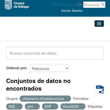
Select Language
▼
Iniciar Sesión
Conjuntos de datos
Conjuntos de datos
Organizaciones
Grupos
Ordenar por
Acerca de
Conjuntos de datos no
encontrados
Grupos:
urbanismo-infraestructuras
Formatos:
KML
gml
SHP
GeoJSON
Etiquetas: