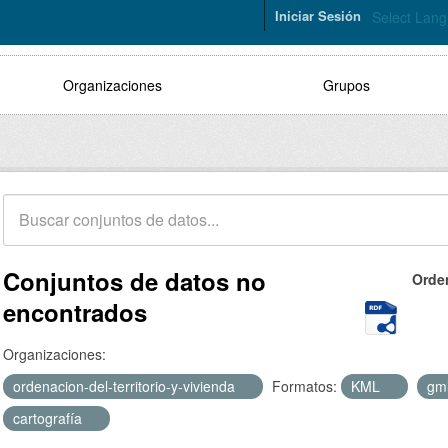
Iniciar Sesión
Select Lan
Organizaciones
Grupos
Conjuntos de datos no
Orde
encontrados
Organizaciones:
ordenacion-del-territorio-y-vivienda
Formatos:
KML
gm
cartografía