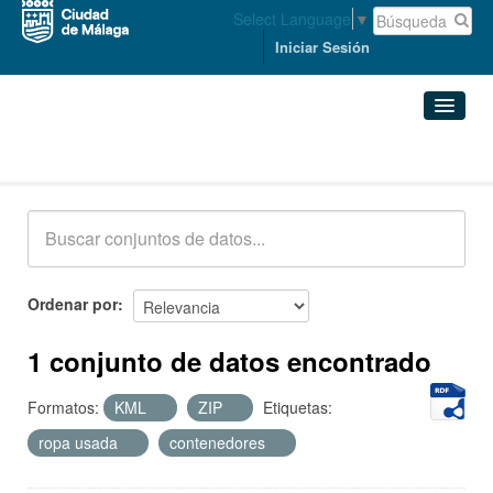
Select Language
▼
Iniciar Sesión
Conjuntos de datos
Conjuntos de datos
Organizaciones
Grupos
Ordenar por
Acerca de
1 conjunto de datos encontrado
Formatos:
KML
ZIP
Etiquetas:
ropa usada
contenedores