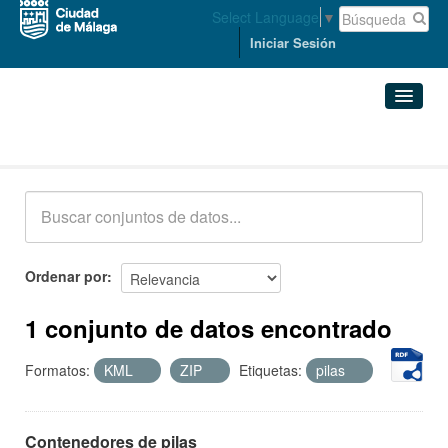
Select Language
▼
Iniciar Sesión
Conjuntos de datos
Conjuntos de datos
Organizaciones
Grupos
Ordenar por
Acerca de
1 conjunto de datos encontrado
Formatos:
KML
ZIP
Etiquetas:
pilas
Contenedores de pilas