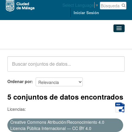
Select Language
▼
Iniciar Sesión
Conjuntos de datos
Conjuntos de datos
Organizaciones
Grupos
Ordenar por
Acerca de
5 conjuntos de datos encontrados
Licencias:
Creative Commons Atribución/Reconocimiento 4.0
Licencia Pública Internacional — CC BY 4.0