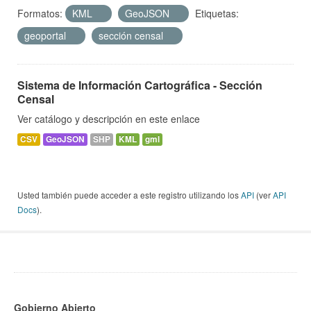
Formatos:
KML
GeoJSON
Etiquetas:
geoportal
sección censal
Sistema de Información Cartográfica - Sección
Censal
Ver catálogo y descripción en este enlace
CSV
GeoJSON
SHP
KML
gml
Usted también puede acceder a este registro utilizando los
API
(ver
API
Docs
).
Gobierno Abierto