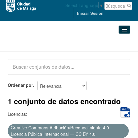
Select Language
▼
Iniciar Sesión
Conjuntos de datos
Conjuntos de datos
Organizaciones
Grupos
Ordenar por
Acerca de
1 conjunto de datos encontrado
Licencias:
Creative Commons Atribución/Reconocimiento 4.0
Licencia Pública Internacional — CC BY 4.0