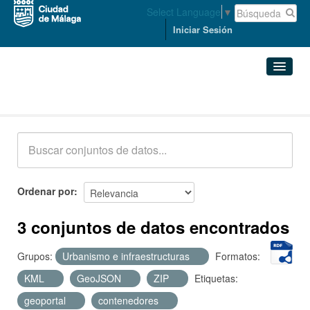
Select Language
▼
Iniciar Sesión
Conjuntos de datos
Conjuntos de datos
Organizaciones
Grupos
Ordenar por
Acerca de
3 conjuntos de datos encontrados
Grupos:
Urbanismo e infraestructuras
Formatos:
KML
GeoJSON
ZIP
Etiquetas:
geoportal
contenedores