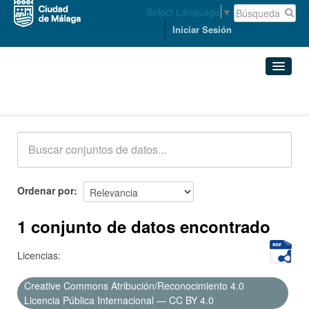
Select Language
▼
Iniciar Sesión
Conjuntos de datos
Conjuntos de datos
Organizaciones
Grupos
Ordenar por
Acerca de
1 conjunto de datos encontrado
Licencias:
Creative Commons Atribución/Reconocimiento 4.0
Licencia Pública Internacional — CC BY 4.0