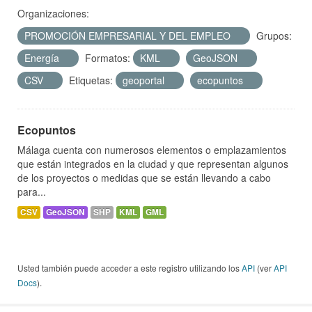
Organizaciones:
PROMOCIÓN EMPRESARIAL Y DEL EMPLEO
Grupos:
Energía
Formatos:
KML
GeoJSON
CSV
Etiquetas:
geoportal
ecopuntos
Ecopuntos
Málaga cuenta con numerosos elementos o emplazamientos
que están integrados en la ciudad y que representan algunos
de los proyectos o medidas que se están llevando a cabo
para...
CSV
GeoJSON
SHP
KML
GML
Usted también puede acceder a este registro utilizando los
API
(ver
API
Docs
).