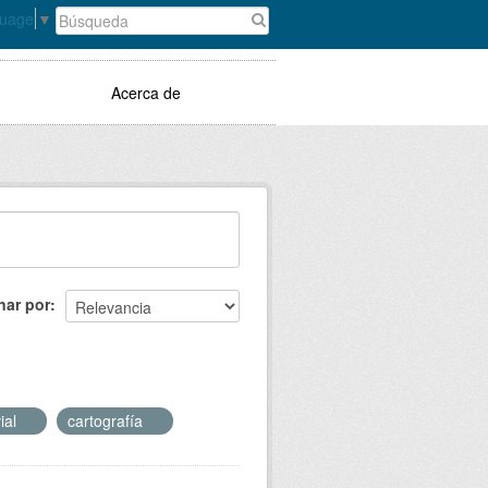
guage
▼
Acerca de
nar por
vial
cartografía