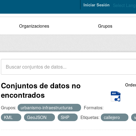
Iniciar Sesión
Select Lan
Organizaciones
Grupos
Conjuntos de datos no
Orde
encontrados
Grupos:
urbanismo-infraestructuras
Formatos:
KML
GeoJSON
SHP
Etiquetas:
callejero