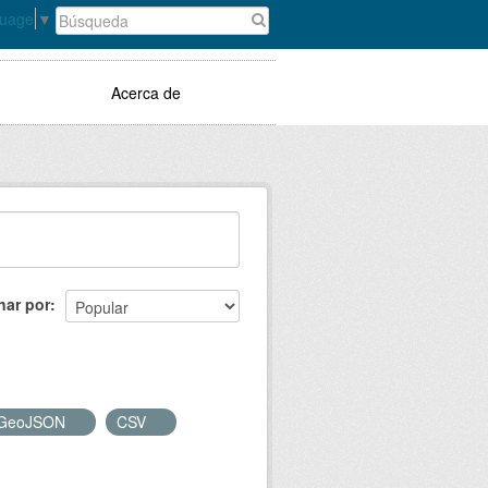
guage
▼
Acerca de
nar por
GeoJSON
CSV