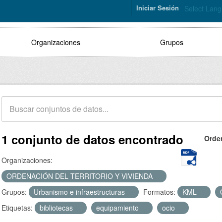
Iniciar Sesión
Select Lan
Organizaciones
Grupos
1 conjunto de datos encontrado
Orde
Organizaciones:
ORDENACIÓN DEL TERRITORIO Y VIVIENDA
Grupos:
Urbanismo e infraestructuras
Formatos:
KML
Etiquetas:
bibliotecas
equipamiento
ocio