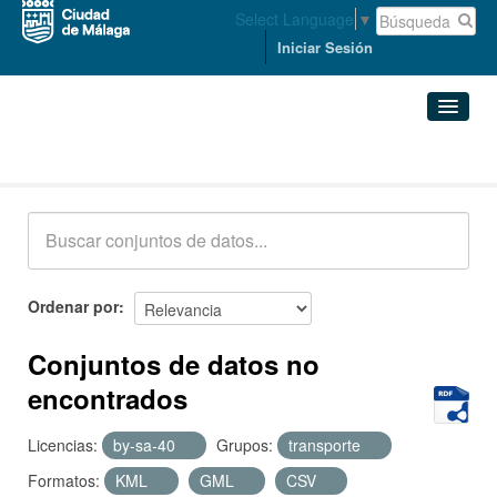
Select Language
▼
Iniciar Sesión
Conjuntos de datos
Conjuntos de datos
Organizaciones
Grupos
Ordenar por
Acerca de
Conjuntos de datos no
encontrados
Licencias:
by-sa-40
Grupos:
transporte
Formatos:
KML
GML
CSV